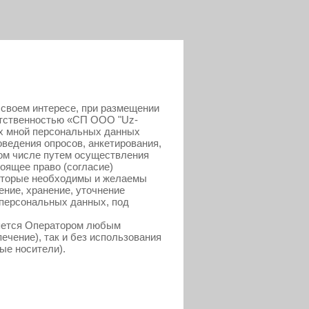
 своем интересе, при размещении
ветственностью «СП ООО "Uz-
ых мной персональных данных
оведения опросов, анкетирования,
том числе путем осуществления
оящее право (согласие)
которые необходимы и желаемы
ение, хранение, уточнение
 персональных данных, под
ляется Оператором любым
ечение), так и без использования
ые носители).