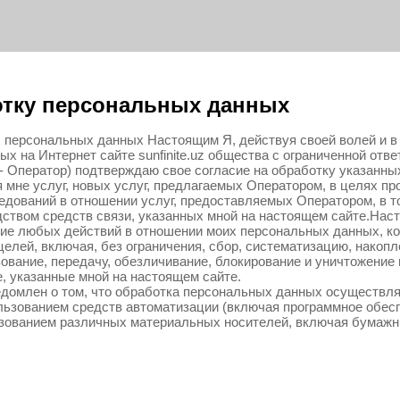
отку персональных данных
х персональных данных Настоящим Я, действуя своей волей и в
ых на Интернет сайте sunfinite.uz общества с ограниченной от
 - Оператор) подтверждаю свое согласие на обработку указанн
мне услуг, новых услуг, предлагаемых Оператором, в целях пр
едований в отношении услуг, предоставляемых Оператором, в 
ством средств связи, указанных мной на настоящем сайте.Наст
ние любых действий в отношении моих персональных данных, 
лей, включая, без ограничения, сбор, систематизацию, накопл
зование, передачу, обезличивание, блокирование и уничтожение
, указанные мной на настоящем сайте.
едомлен о том, что обработка персональных данных осуществ
ользованием средств автоматизации (включая программное обесп
ьзованием различных материальных носителей, включая бумажн