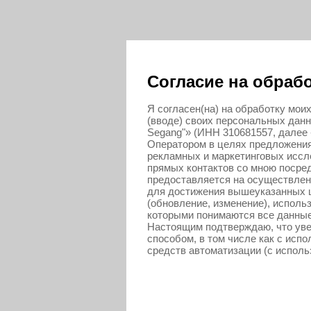
Согласие на обраб
Я согласен(на) на обработку мои
(вводе) своих персональных данн
Segang"» (ИНН 310681557, далее
Оператором в целях предложения 
рекламных и маркетинговых иссл
прямых контактов со мною посред
предоставляется на осуществле
для достижения вышеуказанных це
(обновление, изменение), исполь
которыми понимаются все данные
Настоящим подтверждаю, что ув
способом, в том числе как с исп
средств автоматизации (с испол